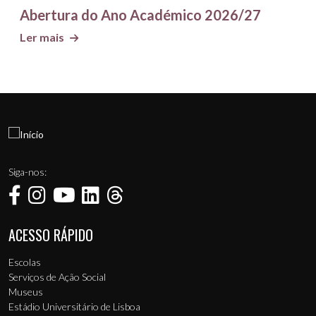
Abertura do Ano Académico 2026/27
Ler mais
Siga-nos:
ACESSO RÁPIDO
Menu de rodapé
Escolas
Serviços de Ação Social
Museus
Estádio Universitário de Lisboa