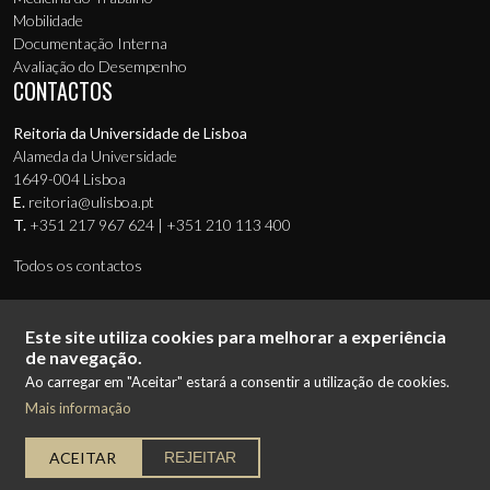
Mobilidade
Documentação Interna
Avaliação do Desempenho
CONTACTOS
Reitoria da Universidade de Lisboa
Alameda da Universidade
1649-004 Lisboa
E.
reitoria@ulisboa.pt
T.
+351 217 967 624 | +351 210 113 400
Todos os contactos
Este site utiliza cookies para melhorar a experiência
de navegação.
Ao carregar em "Aceitar" estará a consentir a utilização de cookies.
© 2026 Universidade de Lisboa
Mais informação
Menu de Rodapé (Secundário)
Termos de Utilização
Proteção de Dados
Política de Cookies
Ficha Técnica
Mapa do Site
ACEITAR
REJEITAR