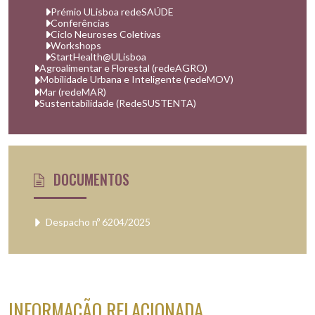
Prémio ULisboa redeSAÚDE
Conferências
Ciclo Neuroses Coletivas
Workshops
StartHealth@ULisboa
Agroalimentar e Florestal (redeAGRO)
Mobilidade Urbana e Inteligente (redeMOV)
Mar (redeMAR)
Sustentabilidade (RedeSUSTENTA)
DOCUMENTOS
Despacho nº 6204/2025
INFORMAÇÃO RELACIONADA