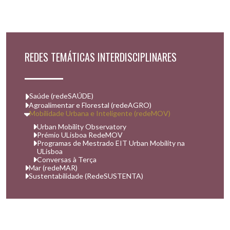
REDES TEMÁTICAS INTERDISCIPLINARES
Saúde (redeSAÚDE)
Agroalimentar e Florestal (redeAGRO)
Mobilidade Urbana e Inteligente (redeMOV)
Urban Mobility Observatory
Prémio ULisboa RedeMOV
Programas de Mestrado EIT Urban Mobility na
ULisboa
Conversas à Terça
Mar (redeMAR)
Sustentabilidade (RedeSUSTENTA)