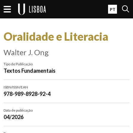
Passar para o conteúdo principal
Open 
PT
Oralidade e Literacia
Walter J. Ong
Tipo de Publicação
Textos Fundamentais
ISBN/ISSN/EAN
978-989-8928-92-4
Data de publicação
04/2026