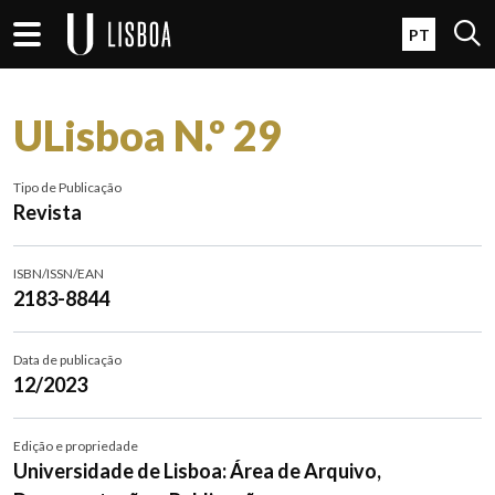
Passar para o conteúdo principal
Open 
PT
ULisboa N.º 29
Tipo de Publicação
Revista
ISBN/ISSN/EAN
2183-8844
Data de publicação
12/2023
Edição e propriedade
Universidade de Lisboa: Área de Arquivo,