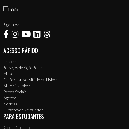
Siga-nos:
ACESSO RÁPIDO
Menu de rodapé
Escolas
Serviços de Ação Social
Museus
Estádio Universitário de Lisboa
Alumni ULisboa
Redes Sociais
Agenda
Notícias
Subscrever Newsletter
PARA ESTUDANTES
Calendário Escolar