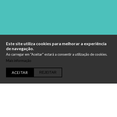
Este site utiliza cookies para melhorar a experiência
de navegação.
Ao carregar em "Aceitar" estará a consentir a utilização de cookies.
Mais informação
ACEITAR
REJEITAR
Navigate to n
O VERÃO NA ULISBOA É DIRIGIDO
AOS ALUNOS DO SECUNDÁRIO E