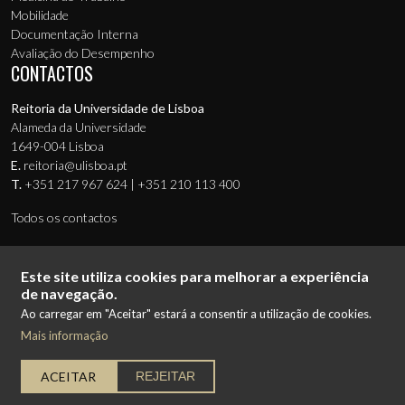
Mobilidade
Documentação Interna
Avaliação do Desempenho
CONTACTOS
Reitoria da Universidade de Lisboa
Alameda da Universidade
1649-004 Lisboa
E.
reitoria@ulisboa.pt
T.
+351 217 967 624 | +351 210 113 400
Todos os contactos
Este site utiliza cookies para melhorar a experiência
de navegação.
Ao carregar em "Aceitar" estará a consentir a utilização de cookies.
© 2026 Universidade de Lisboa
Mais informação
Menu de Rodapé (Secundário)
Termos de Utilização
Proteção de Dados
Política de Cookies
Ficha Técnica
Mapa do Site
ACEITAR
REJEITAR