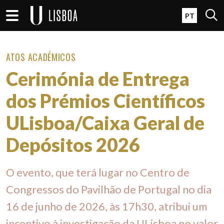
Passar para o conteúdo principal
Open 
PT
ATOS ACADÉMICOS
Cerimónia de Entrega
dos Prémios Científicos
ULisboa/Caixa Geral de
Depósitos 2026
O evento, que terá lugar no Centro de
Congressos do Pavilhão de Portugal no dia
16 de junho de 2026, às 17h30, atribui um
incentivo à investigação da ULisboa no valor