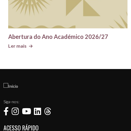
Abertura do Ano Académico 2026/27
Ler mais
Siga-nos:
ACESSO RÁPIDO
Menu de rodapé