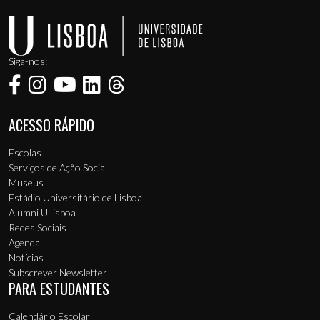
Siga-nos:
ACESSO RÁPIDO
Menu de rodapé
Escolas
Serviços de Ação Social
Museus
Estádio Universitário de Lisboa
Alumni ULisboa
Redes Sociais
Agenda
Notícias
Subscrever Newsletter
PARA ESTUDANTES
Calendário Escolar