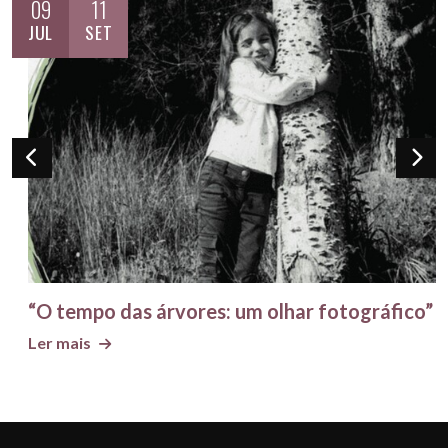
09
11
JUL
SET
“O tempo das árvores: um olhar fotográfico”
Ler mais