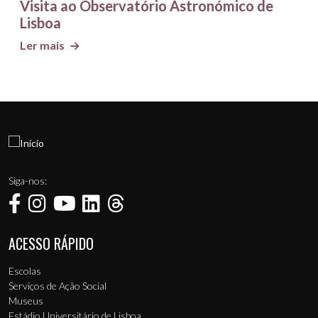
Visita ao Observatório Astronómico de
Lisboa
Ler mais
Siga-nos:
ACESSO RÁPIDO
Menu de rodapé
Escolas
Serviços de Ação Social
Museus
Estádio Universitário de Lisboa