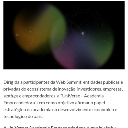
Dirigida a participantes da Web Summit, entidades públicas e
privadas do ecossistema de inovação, investidores, empresas,
startups
e empreendedores, a “UniVerse – Academia
Empreendedora” tem como objetivo afirmar o papel
estratégico da academia no desenvolvimento económico e
tecnológico do país.
A
UniVerse: Academia Empreendedora
é uma iniciativa