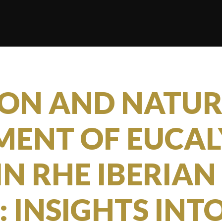
ION AND NATU
MENT OF EUCA
IN RHE IBERIAN
 INSIGHTS INT