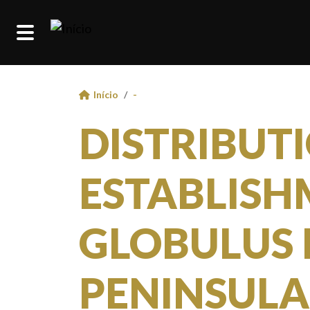
Passar para o conteúdo principal
Início
-
DISTRIBUT
ESTABLISH
GLOBULUS 
PENINSULA: