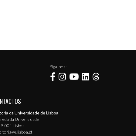
Siga-nos:
NTACTOS
toria da Universidade de Lisboa
meda da Universidade
9-004 Lisboa
eitoria@ulisboa.pt