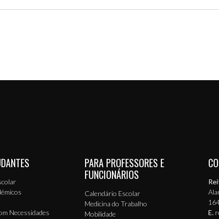
UDANTES
PARA PROFESSORES E
CO
FUNCIONÁRIOS
scolar
Rei
démicos
Ala
Calendário Escolar
164
Medicina do Trabalho
com Necessidades
E.
r
Mobilidade