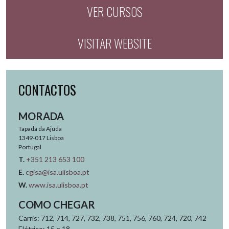
VER CURSOS
VISITAR WEBSITE
CONTACTOS
MORADA
Tapada da Ajuda
1349-017
Lisboa
Portugal
T.
+351 213 653 100
E.
cgisa@isa.ulisboa.pt
W.
www.isa.ulisboa.pt
COMO CHEGAR
Carris: 712, 714, 727, 732, 738, 751, 756, 760, 724, 720, 742
Elétrico: 15 e 18