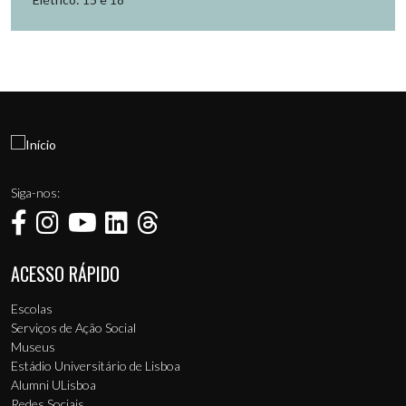
Siga-nos:
ACESSO RÁPIDO
Menu de rodapé
Escolas
Serviços de Ação Social
Museus
Estádio Universitário de Lisboa
Alumni ULisboa
Redes Sociais