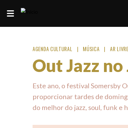
Passar para o conteúdo principal
AGENDA CULTURAL
MÚSICA
AR LIVR
Out Jazz no
Este ano, o festival Somersby Ou
proporcionar tardes de domingo
do melhor do jazz, soul, funk e 