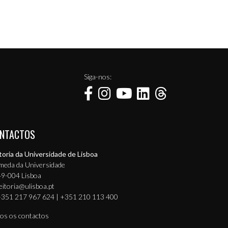
Siga-nos:
NTACTOS
toria da Universidade de Lisboa
meda da Universidade
9-004 Lisboa
eitoria@ulisboa.pt
351 217 967 624 | +351 210 113 400
os os contactos