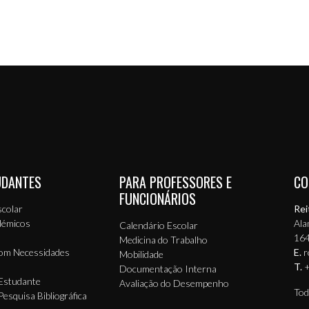
UDANTES
PARA PROFESSORES E
CO
FUNCIONÁRIOS
scolar
Rei
démicos
Ala
Calendário Escolar
164
Medicina do Trabalho
com Necessidades
E.
r
Mobilidade
T.
+
Documentação Interna
Estudante
Avaliação do Desempenho
Tod
Pesquisa Bibliográfica