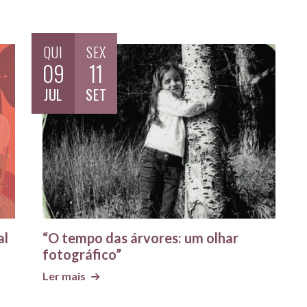
QUI
SEX
09
11
JUL
SET
al
“O tempo das árvores: um olhar
fotográfico”
Ler mais