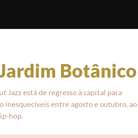
E
 Jardim Botânico
t Jazz está de regresso à capital para
 inesquecíveis entre agosto e outubro, a
hip-hop.